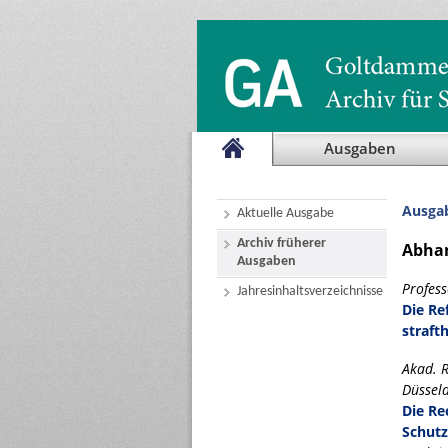
Ausgaben
Ausga
Aktuelle Ausgabe
Archiv früherer
Abha
Ausgaben
Profess
Jahresinhaltsverzeichnisse
Die Re
straft
Akad. R
Düssel
Die Re
Schutz