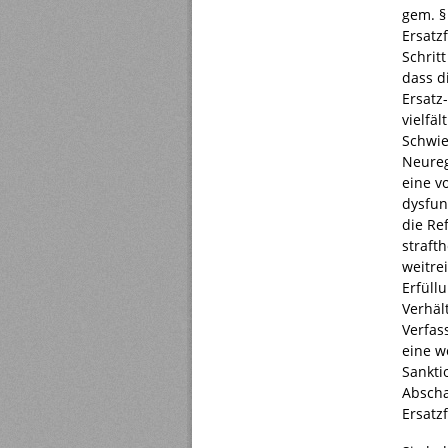
gem. §
Ersatz
Schritt
dass d
Ersatz
vielfä
Schwie
Neureg
eine v
dysfun
die Re
straft
weitre
Erfüll
Verhäl
Verfas
eine w
Sankti
Abscha
Ersatzf