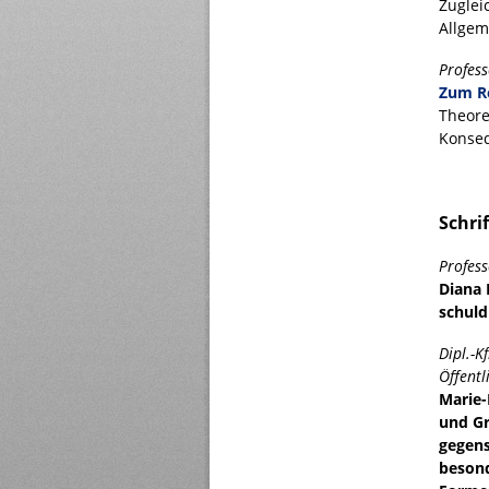
Zuglei
Allgem
Profess
Zum Re
Theore
Konse
Schri
Profes
Diana 
schul
Dipl.-K
Öffent
Marie-
und Gr
gegens
besond