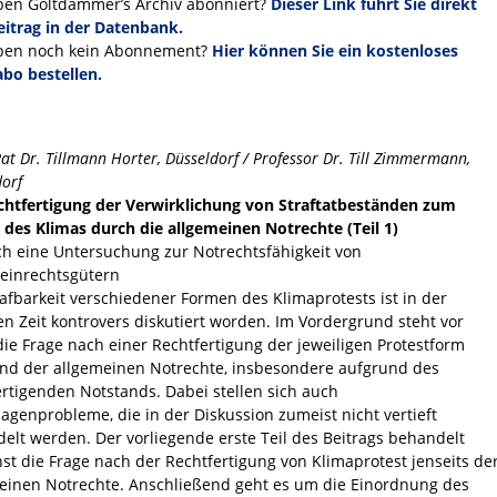
ben Goltdammer’s Archiv abonniert?
Dieser Link führt Sie direkt
itrag in der Datenbank.
ben noch kein Abonnement?
Hier können Sie ein kostenloses
bo bestellen.
at Dr. Tillmann Horter, Düsseldorf / Professor Dr. Till Zimmermann,
dorf
chtfertigung der Verwirklichung von Straftatbeständen zum
 des Klimas durch die allgemeinen Notrechte (Teil 1)
ch eine Untersuchung zur Notrechtsfähigkeit von
einrechtsgütern
rafbarkeit verschiedener Formen des Klimaprotests ist in der
en Zeit kontrovers diskutiert worden. Im Vordergrund steht vor
die Frage nach einer Rechtfertigung der jeweiligen Protestform
nd der allgemeinen Notrechte, insbesondere aufgrund des
ertigenden Notstands. Dabei stellen sich auch
agenprobleme, die in der Diskussion zumeist nicht vertieft
elt werden. Der vorliegende erste Teil des Beitrags behandelt
st die Frage nach der Rechtfertigung von Klimaprotest jenseits de
einen Notrechte. Anschließend geht es um die Einordnung des