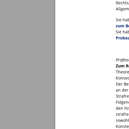
Rechts
Allgem
Sie ha
zum Be
Sie ha
Probea
Profess
Zum Re
Theore
Konse
Der Be
an der
Strafr
Folgen
den hi
strafr
sowohl
Konste