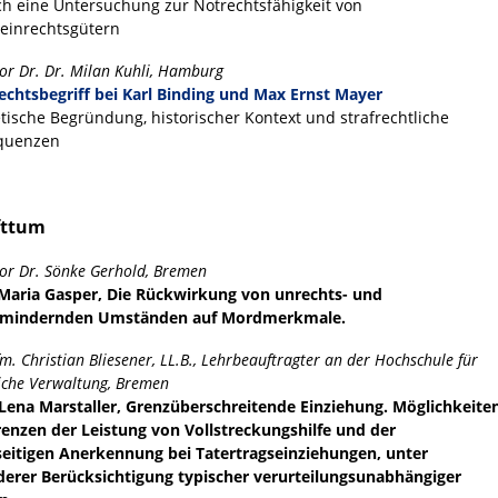
ch eine Untersuchung zur Notrechtsfähigkeit von
einrechtsgütern
or Dr. Dr. Milan Kuhli, Hamburg
chtsbegriff bei Karl Binding und Max Ernst Mayer
tische Begründung, historischer Kontext und strafrechtliche
quenzen
fttum
sor Dr. Sönke Gerhold, Bremen
Maria Gasper, Die Rückwirkung von unrechts- und
dmindernden Umständen auf Mordmerkmale.
fm. Christian Bliesener, LL.B., Lehrbeauftragter an der Hochschule für
liche Verwaltung, Bremen
Lena Marstaller, Grenzüberschreitende Einziehung. Möglichkeite
enzen der Leistung von Vollstreckungshilfe und der
eitigen Anerkennung bei Tatertragseinziehungen, unter
erer Berücksichtigung typischer verurteilungsunabhängiger