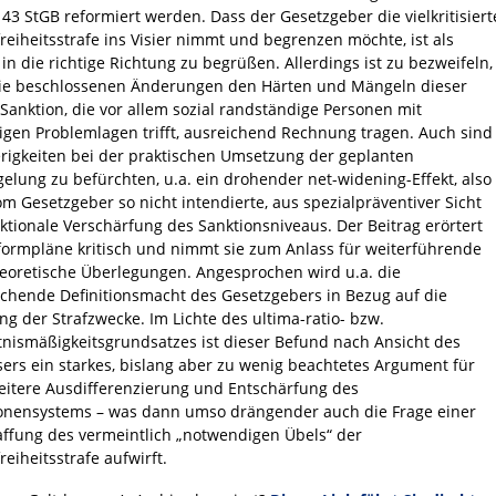
 43 StGB reformiert werden. Dass der Gesetzgeber die vielkritisiert
freiheitsstrafe ins Visier nimmt und begrenzen möchte, ist als
 in die richtige Richtung zu begrüßen. Allerdings ist zu bezweifeln,
ie beschlossenen Änderungen den Härten und Mängeln dieser
-Sanktion, die vor allem sozial randständige Personen mit
ltigen Problemlagen trifft, ausreichend Rechnung tragen. Auch sind
rigkeiten bei der praktischen Umsetzung der geplanten
elung zu befürchten, u.a. ein drohender net-widening-Effekt, also
om Gesetzgeber so nicht intendierte, aus spezialpräventiver Sicht
ktionale Verschärfung des Sanktionsniveaus. Der Beitrag erörtert
formpläne kritisch und nimmt sie zum Anlass für weiterführende
heoretische Überlegungen. Angesprochen wird u.a. die
ichende Definitionsmacht des Gesetzgebers in Bezug auf die
ung der Strafzwecke. Im Lichte des ultima-ratio- bzw.
tnismäßigkeitsgrundsatzes ist dieser Befund nach Ansicht des
sers ein starkes, bislang aber zu wenig beachtetes Argument für
eitere Ausdifferenzierung und Entschärfung des
onensystems – was dann umso drängender auch die Frage einer
ffung des vermeintlich „notwendigen Übels“ der
reiheitsstrafe aufwirft.