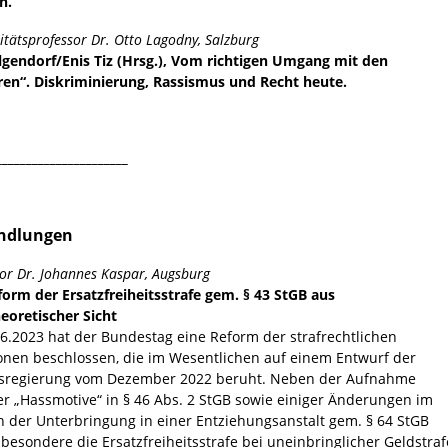
n.
itätsprofessor Dr. Otto Lagodny, Salzburg
ilgendorf/Enis Tiz (Hrsg.), Vom richtigen Umgang mit den
en“. Diskriminierung, Rassismus und Recht heute.
______________________
ndlungen
or Dr. Johannes Kaspar, Augsburg
form der Ersatzfreiheitsstrafe gem. § 43 StGB aus
heoretischer Sicht
6.2023 hat der Bundestag eine Reform der strafrechtlichen
onen beschlossen, die im Wesentlichen auf einem Entwurf der
sregierung vom Dezember 2022 beruht. Neben der Aufnahme
er „Hassmotive“ in § 46 Abs. 2 StGB sowie einiger Änderungen im
h der Unterbringung in einer Entziehungsanstalt gem. § 64 StGB
nsbesondere die Ersatzfreiheitsstrafe bei uneinbringlicher Geldstraf