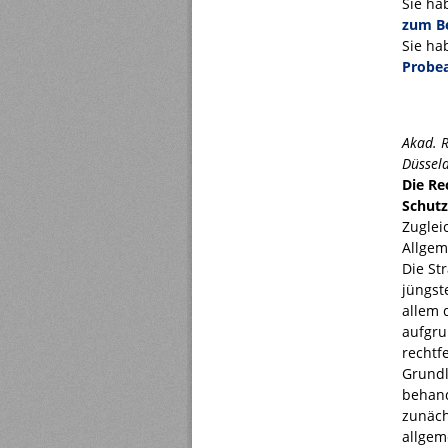
Sie ha
zum Be
Sie ha
Probea
Akad. R
Düssel
Die Re
Schutz
Zuglei
Allgem
Die St
jüngst
allem 
aufgru
rechtf
Grundl
behand
zunäch
allgem