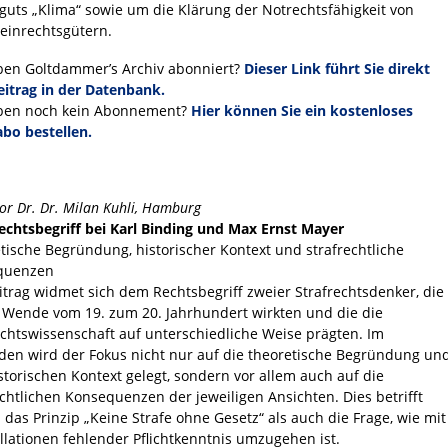
guts „Klima“ sowie um die Klärung der Notrechtsfähigkeit von
einrechtsgütern.
ben Goltdammer’s Archiv abonniert?
Dieser Link führt Sie direkt
itrag in der Datenbank.
ben noch kein Abonnement?
Hier können Sie ein kostenloses
bo bestellen.
or Dr. Dr. Milan Kuhli, Hamburg
chtsbegriff bei Karl Binding und Max Ernst Mayer
tische Begründung, historischer Kontext und strafrechtliche
quenzen
itrag widmet sich dem Rechtsbegriff zweier Strafrechtsdenker, die
 Wende vom 19. zum 20. Jahrhundert wirkten und die die
echtswissenschaft auf unterschiedliche Weise prägten. Im
den wird der Fokus nicht nur auf die theoretische Begründung un
storischen Kontext gelegt, sondern vor allem auch auf die
echtlichen Konsequenzen der jeweiligen Ansichten. Dies betrifft
 das Prinzip „Keine Strafe ohne Gesetz“ als auch die Frage, wie mit
llationen fehlender Pflichtkenntnis umzugehen ist.