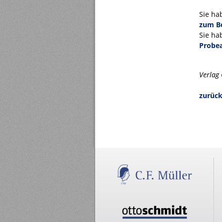
Sie ha
zum Be
Sie ha
Probea
Verlag 
zurück