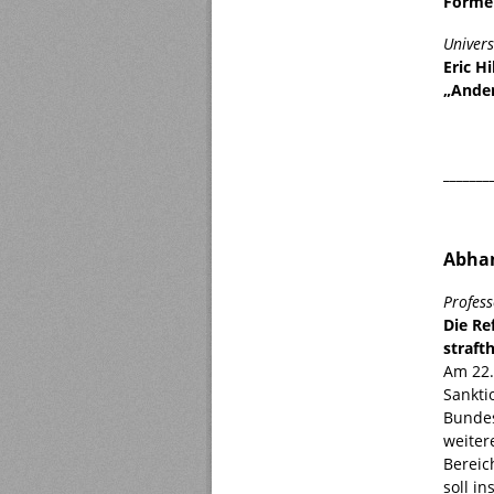
Forme
Univers
Eric H
„Ander
_______
Abha
Profess
Die Re
straft
Am 22.
Sankti
Bunde
weiter
Bereic
soll i