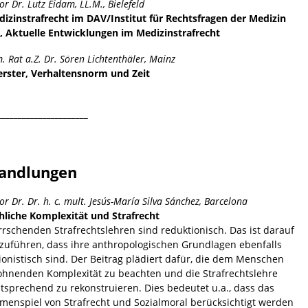
or Dr. Lutz Eidam, LL.M., Bielefeld
izinstrafrecht im DAV/Institut für Rechtsfragen der Medizin
), Aktuelle Entwicklungen im Medizinstrafrecht
 Rat a.Z. Dr. Sören Lichtenthäler, Mainz
erster, Verhaltensnorm und Zeit
______________________
andlungen
or Dr. Dr. h. c. mult. Jesús-María Silva Sánchez, Barcelona
liche Komplexität und Strafrecht
rrschenden Strafrechtslehren sind reduktionisch. Das ist darauf
zuführen, dass ihre anthropologischen Grundlagen ebenfalls
ionistisch sind. Der Beitrag plädiert dafür, die dem Menschen
hnenden Komplexität zu beachten und die Strafrechtslehre
sprechend zu rekonstruieren. Dies bedeutet u.a., dass das
enspiel von Strafrecht und Sozialmoral berücksichtigt werden