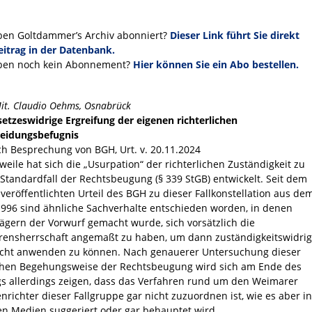
ben Goltdammer’s Archiv abonniert?
Dieser Link führt Sie direkt
itrag in der Datenbank.
ben noch kein Abonnement?
Hier können Sie ein Abo bestellen.
Mit. Claudio Oehms, Osnabrück
setzeswidrige Ergreifung der eigenen richterlichen
eidungsbefugnis
ch Besprechung von BGH, Urt. v. 20.11.2024
rweile hat sich die „Usurpation“ der richterlichen Zuständigkeit zu
Standardfall der Rechtsbeugung (§ 339 StGB) entwickelt. Seit dem
 veröffentlichten Urteil des BGH zu dieser Fallkonstellation aus de
1996 sind ähnliche Sachverhalte entschieden worden, in denen
ägern der Vorwurf gemacht wurde, sich vorsätzlich die
rensherrschaft angemaßt zu haben, um dann zuständigkeitswidrig
cht anwenden zu können. Nach genauerer Untersuchung dieser
hen Begehungsweise der Rechtsbeugung wird sich am Ende des
gs allerdings zeigen, dass das Verfahren rund um den Weimarer
enrichter dieser Fallgruppe gar nicht zuzuordnen ist, wie es aber in
en Medien suggeriert oder gar behauptet wird.