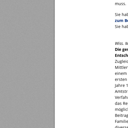
muss.
Sie ha
zum Be
Sie ha
Wiss. 
Die ge
Entsch
Zuglei
Mittle
einem 
ersten
Jahre 
Amtstr
Verfah
das Re
möglic
Beitra
Famili
divers