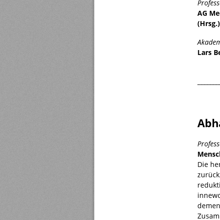
Profess
AG Med
(Hrsg.
Akadem.
Lars B
_______
Abh
Profess
Mensch
Die he
zurück
redukt
innewo
dement
Zusamm