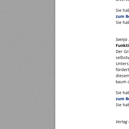
Sie ha
zum Be
Sie ha
Svenja 
Funkti
Der Gr
selbst
Unters
förder
diesem
kaum d
Sie ha
zum Be
Sie ha
Verlag 