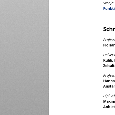
Svenja 
Funkti
Sch
Profess
Floria
Univers
Kuhli,
Zeitalt
Profess
Hannah
Anstal
Dipl.-K
Maximi
Anbiet